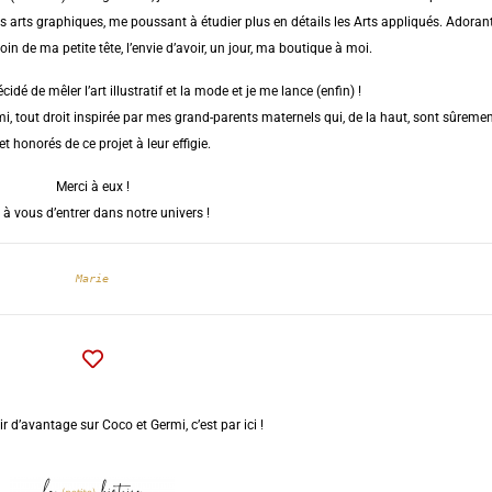
 les arts graphiques, me poussant à étudier plus en détails les Arts appliqués.
Adorant
in de ma petite tête, l’envie d’avoir, un jour, ma boutique à moi.
idé de mêler l’art illustratif et la mode et je me lance (enfin) !
i, tout droit inspirée par mes grand-parents maternels qui, de la haut, sont sûreme
 et honorés de ce projet à leur effigie.
Merci à eux !
 à vous d’entrer
dans notre univers !
Marie
r d’avantage sur Coco et Germi, c’est par ici !