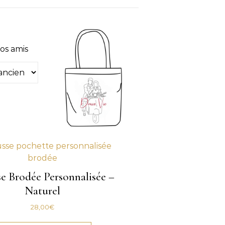
vos amis
e Brodée Personnalisée –
Naturel
28,00
€
eurs variations. Les options peuvent être choisies sur la