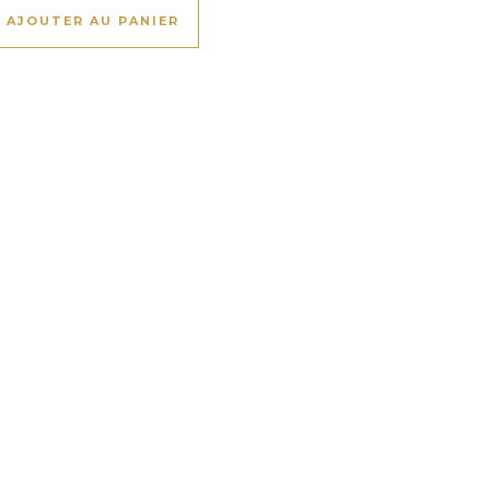
choisies sur la page du produit
AJOUTER AU PANIER