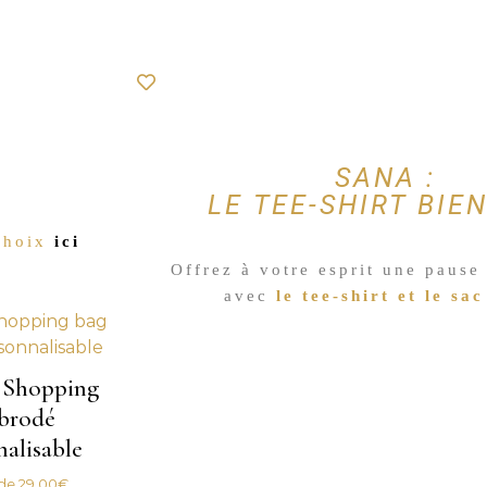
SANA :
LE TEE-SHIRT BIE
 choix
ici
Offrez à votre esprit une pause
avec
le tee-shirt
et
le sac
Shopping
brodé
nalisable
 de
29,00
€