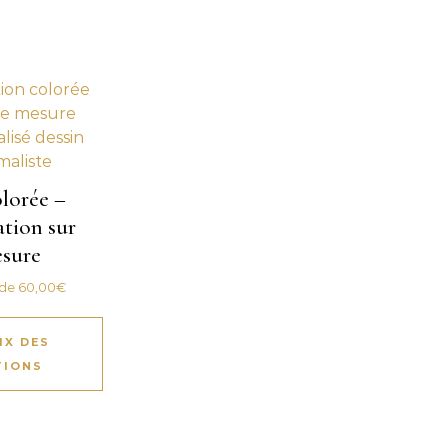
lorée –
ation sur
sure
 de
60,00
€
IX DES
TIONS