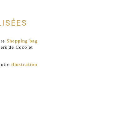
LISÉES
tre
Shopping bag
vers de Coco et
votre
illustration