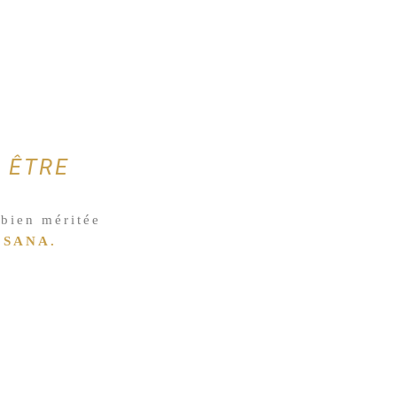
N ÊTRE
 bien méritée
SANA.