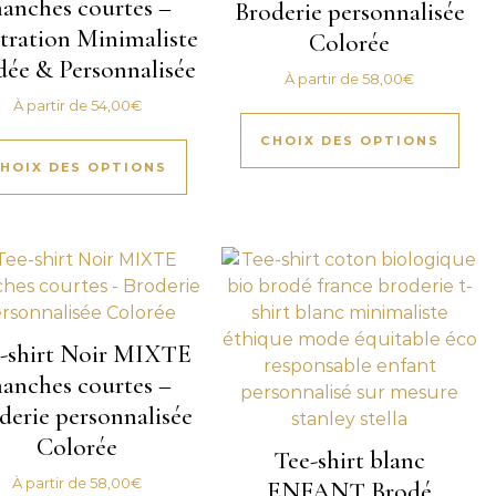
anches courtes –
Broderie personnalisée
stration Minimaliste
Colorée
dée & Personnalisée
À partir de
58,00
€
À partir de
54,00
€
CHOIX DES OPTIONS
HOIX DES OPTIONS
-shirt Noir MIXTE
anches courtes –
derie personnalisée
Colorée
Tee-shirt blanc
À partir de
58,00
€
ENFANT Brodé