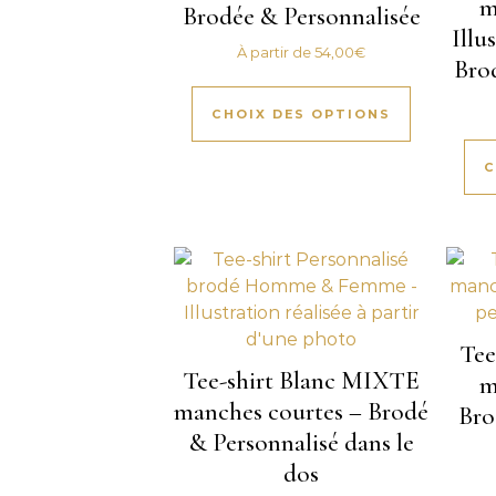
m
Brodée & Personnalisée
Illu
À partir de
54,00
€
Bro
CHOIX DES OPTIONS
C
Tee
Tee-shirt Blanc MIXTE
m
manches courtes – Brodé
Bro
& Personnalisé dans le
dos