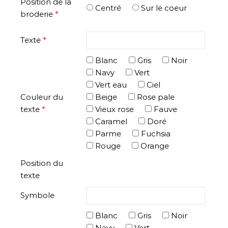
Position de la
Centré
Sur le coeur
broderie
*
Texte
*
Blanc
Gris
Noir
Navy
Vert
Vert eau
Ciel
Couleur du
Beige
Rose pale
texte
*
Vieux rose
Fauve
Caramel
Doré
Parme
Fuchsia
Rouge
Orange
Position du
texte
Symbole
Blanc
Gris
Noir
Navy
Vert