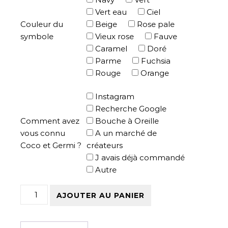
Vert eau
Ciel
Couleur du
Beige
Rose pale
symbole
Vieux rose
Fauve
Caramel
Doré
Parme
Fuchsia
Rouge
Orange
Instagram
Recherche Google
Comment avez
Bouche à Oreille
vous connu
A un marché de
Coco et Germi ?
créateurs
J avais déjà commandé
Autre
quantité de Tee-shirt Blanc Homme manches longues 
AJOUTER AU PANIER