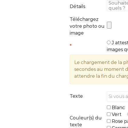
Détails
Téléchargez
votre photo ou
image
J attest
*
images qu
Le chargement de la p
secondes au moment de l
attendre la fin du cha
Texte
Blanc
Vert
Couleur(s) du
Rose p
texte