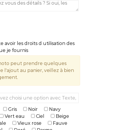
e avoir les droits d utilisation des
e je fournis
hoto peut prendre quelques
'ajout au panier, veillez à bien
rgement.
Gris
Noir
Navy
Vert eau
Ciel
Beige
ale
Vieux rose
Fauve