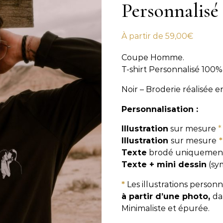
Personnalisé
À partir de
59,00
€
Coupe Homme.
T-shirt Personnalisé 100
Noir – Broderie réalisée e
Personnalisation :
Illustration
sur mesure
*
Illustration
sur mesure
*
Texte
brodé uniquemen
Texte + mini dessin
(sy
*
Les illustrations personn
à partir d’une photo,
da
Minimaliste et épurée.