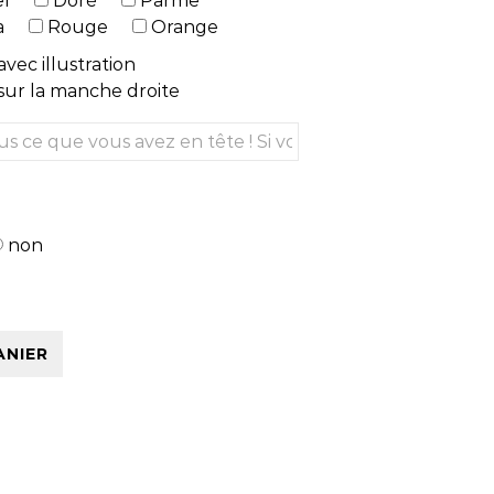
l
Doré
Parme
a
Rouge
Orange
vec illustration
ur la manche droite
non
oir Homme manches longues - Brodé & Personnalisé
ANIER