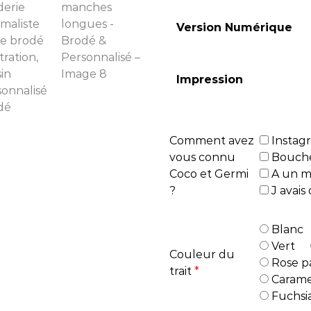
Version Numérique
Impression
Comment avez
Instag
vous connu
Bouche 
Coco et Germi
A un m
?
J avai
Blanc
Vert
Couleur du
Rose p
trait
*
Carame
Fuchsi