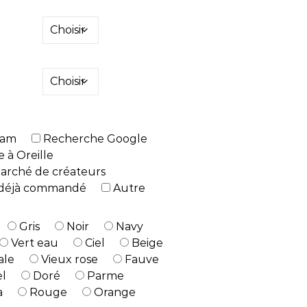
ram
Recherche Google
à Oreille
arché de créateurs
s déjà commandé
Autre
Gris
Noir
Navy
Vert eau
Ciel
Beige
ale
Vieux rose
Fauve
l
Doré
Parme
a
Rouge
Orange