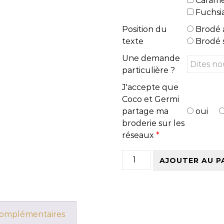
Carame
Fuchsi
Position du
Brodé a
texte
Brodé s
Une demande
particulière ?
J'accepte que
Coco et Germi
partage ma
oui
broderie sur les
réseaux
*
quantité de Tee-shirt N
AJOUTER AU P
complémentaires