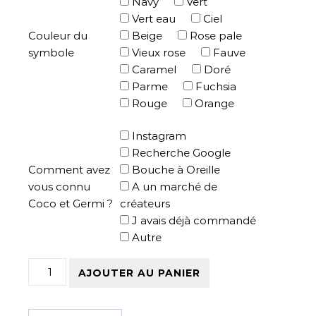
Navy
Vert
Vert eau
Ciel
Couleur du
Beige
Rose pale
symbole
Vieux rose
Fauve
Caramel
Doré
Parme
Fuchsia
Rouge
Orange
Instagram
Recherche Google
Comment avez
Bouche à Oreille
vous connu
A un marché de
Coco et Germi ?
créateurs
J avais déjà commandé
Autre
quantité de Tee-shirt Noir Femme manches longues - 
AJOUTER AU PANIER