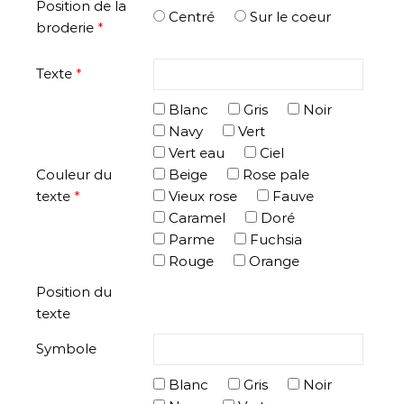
Position de la
Centré
Sur le coeur
broderie
*
Texte
*
Blanc
Gris
Noir
Navy
Vert
Vert eau
Ciel
Couleur du
Beige
Rose pale
texte
*
Vieux rose
Fauve
Caramel
Doré
Parme
Fuchsia
Rouge
Orange
Position du
texte
Symbole
Blanc
Gris
Noir