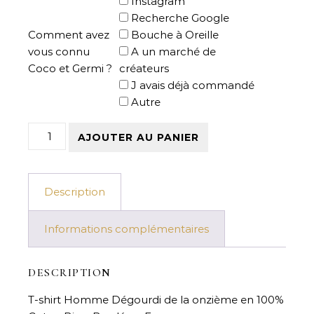
Instagram
Recherche Google
Comment avez
Bouche à Oreille
vous connu
A un marché de
Coco et Germi ?
créateurs
J avais déjà commandé
Autre
quantité de Tee-shirt Coton Bio Brodé - Dégourdi de l
AJOUTER AU PANIER
Description
Informations complémentaires
DESCRIPTION
T-shirt Homme Dégourdi de la onzième en 100%