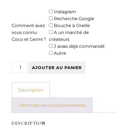
Instagram
Recherche Google
Comment avez
Bouche à Oreille
vous connu
A un marché de
Coco et Germi ?
créateurs
J avais déjà commandé
Autre
quantité de Tee-shirt Coton Bio Brodé - Dégourdi de 
AJOUTER AU PANIER
Description
Informations complémentaires
DESCRIPTION