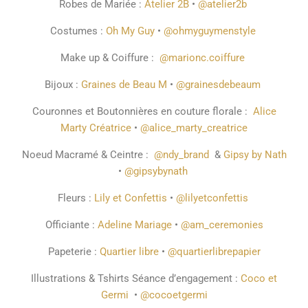
Robes de Mariée :
Atelier 2B
•
@atelier2b
Costumes :
Oh My Guy
•
@ohmyguymenstyle
Make up & Coiffure :
@marionc.coiffure
Bijoux :
Graines de Beau M
•
@grainesdebeaum
Couronnes et Boutonnières en couture florale :
Alice
Marty Créatrice
•
@alice_marty_creatrice
Noeud Macramé & Ceintre :
@ndy_brand
&
Gipsy by Nath
•
@gipsybynath
Fleurs :
Lily et Confettis
•
@lilyetconfettis
Officiante :
Adeline Mariage
•
@am_ceremonies
Papeterie :
Quartier libre
•
@quartierlibrepapier
Illustrations & Tshirts Séance d’engagement :
Coco et
Germi
•
@cocoetgermi