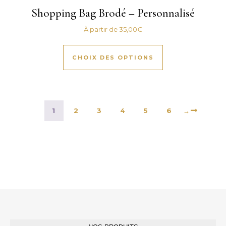
Shopping Bag Brodé – Personnalisé
À partir de
35,00
€
Ce produit a plus
CHOIX DES OPTIONS
1
2
3
4
5
6
→