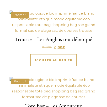
Promo !
Trousse – Les Anglais ont débarqué
Le prix initial était : 16,00€.
Le prix actuel est : 6,00€.
16,00
€
6,00
€
AJOUTER AU PANIER
Promo !
Tote Bag – Les Amoureux