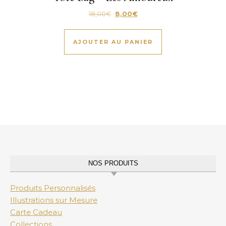
Le prix initial était : 18,00€.
Le prix actuel est : 8,00€.
18,00
€
8,00
€
AJOUTER AU PANIER
NOS PRODUITS
Produits Personnalisés
Illustrations sur Mesure
Carte Cadeau
Collections