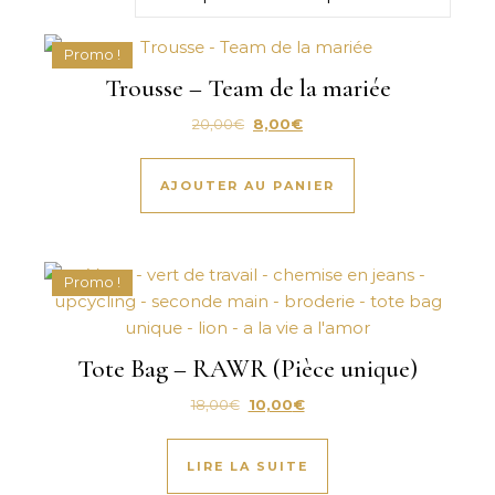
Promo !
Trousse – Team de la mariée
Le prix initial était : 20,00€.
Le prix actuel est : 8,00€.
20,00
€
8,00
€
AJOUTER AU PANIER
Promo !
Tote Bag – RAWR (Pièce unique)
Le prix initial était : 18,00€.
Le prix actuel est : 10,00€.
18,00
€
10,00
€
LIRE LA SUITE