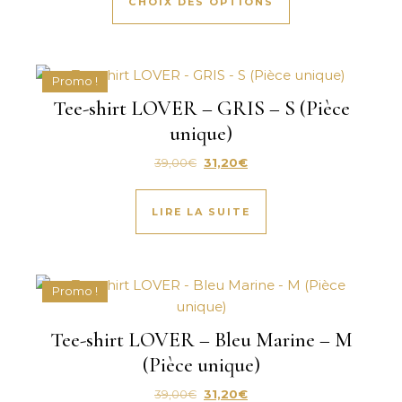
CHOIX DES OPTIONS
Promo !
Tee-shirt LOVER – GRIS – S (Pièce
unique)
Le prix initial était : 39,00€.
Le prix actuel est : 31,20€.
39,00
€
31,20
€
LIRE LA SUITE
Promo !
Tee-shirt LOVER – Bleu Marine – M
(Pièce unique)
Le prix initial était : 39,00€.
Le prix actuel est : 31,20€.
39,00
€
31,20
€