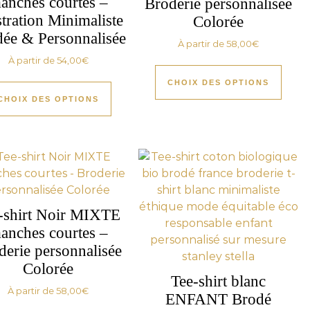
anches courtes –
Broderie personnalisée
stration Minimaliste
Colorée
ée & Personnalisée
À partir de
58,00
€
À partir de
54,00
€
CHOIX DES OPTIONS
CHOIX DES OPTIONS
-shirt Noir MIXTE
anches courtes –
derie personnalisée
Colorée
Tee-shirt blanc
À partir de
58,00
€
ENFANT Brodé