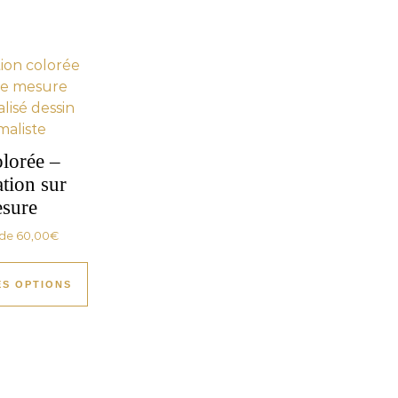
lorée –
ation sur
sure
 de
60,00
€
ES OPTIONS