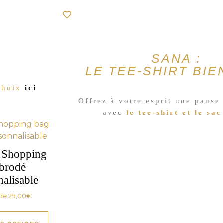
SANA :
LE TEE-SHIRT BIE
 choix
ici
Offrez à votre esprit une pause
avec
le tee-shirt
et
le sac
Shopping
brodé
nalisable
 de
29,00
€