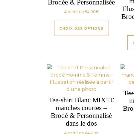
m
Brodée & Personnalisée
Illu
À partir de
54,00
€
Brod
CHOIX DES OPTIONS
Tee
Tee-shirt Blanc MIXTE
m
manches courtes –
Bro
Brodé & Personnalisé
dans le dos
À partir de
64,00
€