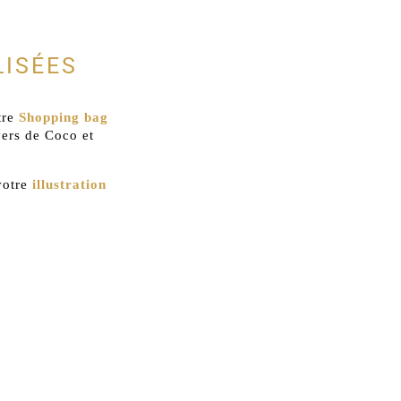
LISÉES
tre
Shopping bag
vers de Coco et
votre
illustration