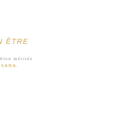
N ÊTRE
 bien méritée
SANA.