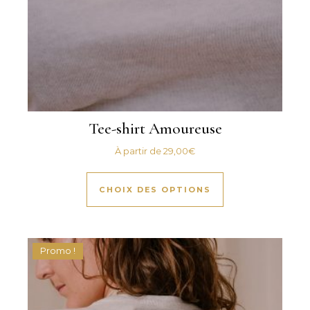
Tee-shirt Amoureuse
À partir de
29,00
€
Ce produit a plus
CHOIX DES OPTIONS
Promo !