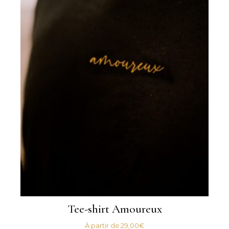
Tee-shirt Amoureux
À partir de
29,00
€