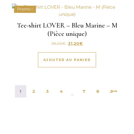
Promo !
Tee-shirt LOVER – Bleu Marine – M
(Pièce unique)
Le prix initial était : 39,00€.
Le prix actuel est : 31,20€.
39,00
€
31,20
€
AJOUTER AU PANIER
1
2
3
4
7
8
→
9
…