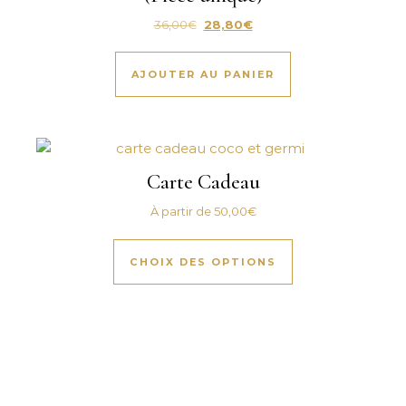
Le prix initial était : 36,00€.
Le prix actuel est : 28,80€.
36,00
€
28,80
€
AJOUTER AU PANIER
Carte Cadeau
À partir de
50,00
€
Ce produit a plus
CHOIX DES OPTIONS