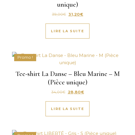
unique)
Le prix initial était : 39,00€.
Le prix actuel est : 31,20€.
39,00
€
31,20
€
LIRE LA SUITE
Promo !
Tee-shirt La Danse – Bleu Marine – M
(Pièce unique)
Le prix initial était : 34,00€.
Le prix actuel est : 28,80€.
34,00
€
28,80
€
LIRE LA SUITE