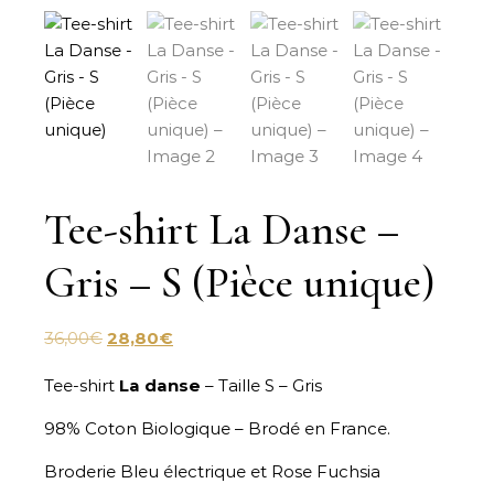
Tee-shirt La Danse –
Gris – S (Pièce unique)
Le prix initial était : 36,00€.
Le prix actuel est : 28,80€.
36,00
€
28,80
€
Tee-shirt
La danse
– Taille S – Gris
98% Coton Biologique – Brodé en France.
Broderie Bleu électrique et Rose Fuchsia