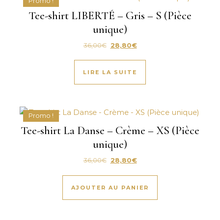
Promo !
Tee-shirt LIBERTÉ – Gris – S (Pièce
unique)
Le prix initial était : 36,00€.
Le prix actuel est : 28,80€.
36,00
€
28,80
€
LIRE LA SUITE
Promo !
Tee-shirt La Danse – Crème – XS (Pièce
unique)
Le prix initial était : 36,00€.
Le prix actuel est : 28,80€.
36,00
€
28,80
€
AJOUTER AU PANIER