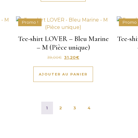
Promo !
Promo 
Tee-shirt LOVER – Bleu Marine
Tee-shi
– M (Pièce unique)
: 36,00€.
uel est : 28,80€.
Le prix initial était : 39,00€.
Le prix actuel est : 31,20€.
39,00
€
31,20
€
AJOUTER AU PANIER
1
2
3
4