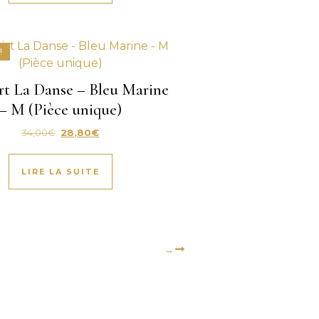
!
rt La Danse – Bleu Marine
– M (Pièce unique)
Le prix initial était : 34,00€.
Le prix actuel est : 28,80€.
34,00
€
28,80
€
LIRE LA SUITE
→