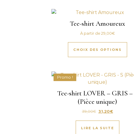
Tee-shirt Amoureux
À partir de
29,00
€
Ce 
CHOIX DES OPTIONS
Promo !
Tee-shirt LOVER – GRIS –
(Pièce unique)
Le prix initial était 
Le prix actu
39,00
€
31,20
€
LIRE LA SUITE