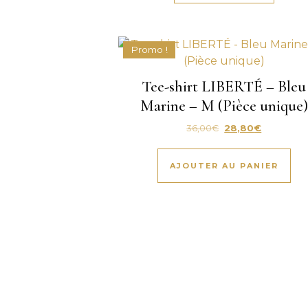
Promo !
Tee-shirt LIBERTÉ – Bleu
Marine – M (Pièce unique)
Le prix initial était 
Le prix act
36,00
€
28,80
€
AJOUTER AU PANIER