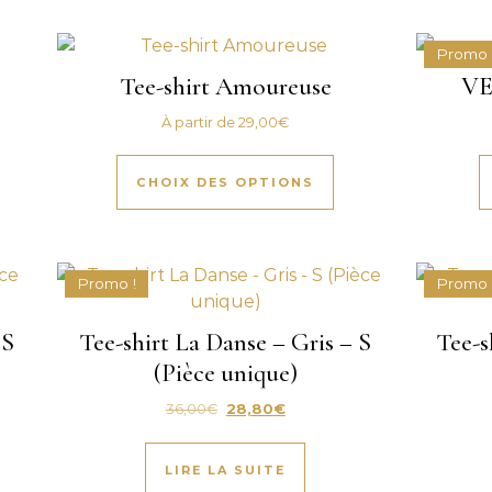
Promo 
Tee-shirt Amoureuse
VE
À partir de
29,00
€
produit a plusieurs variations. Les options peuvent être 
Ce produit a plusi
CHOIX DES OPTIONS
Promo !
Promo 
 S
Tee-shirt La Danse – Gris – S
Tee-s
(Pièce unique)
: 39,00€.
el est : 31,20€.
Le prix initial était : 36,00€.
Le prix actuel est : 28,80€.
36,00
€
28,80
€
LIRE LA SUITE