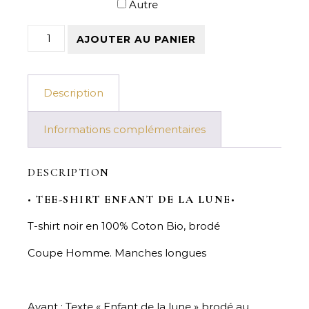
Autre
quantité de Tee-shirt Enfant de la Lune - Homme
AJOUTER AU PANIER
Description
Informations complémentaires
DESCRIPTION
•
TEE-SHIRT ENFANT DE LA LUNE
•
T-shirt noir en 100% Coton Bio, brodé
Coupe Homme. Manches longues
Avant : Texte « Enfant de la lune » brodé au